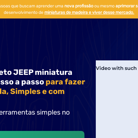
essoas que buscam aprender uma
nova profissão
ou mesmo
aprimorar s
desenvolvimento de
miniaturas de madeira e viver desse mercado.
eto JEEP miniatura
asso a passo
para fazer
a, Simples e com
erramentas simples no