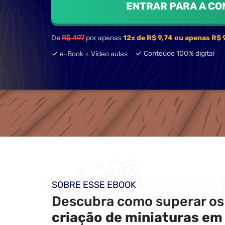
ENTRAR PARA A C
De
R$ 497
por apenas
12x de R$ 9,74 ou apenas R$ 9
Conteúdo 100% digital
e-Book + Vídeo aulas
SOBRE ESSE EBOOK
Descubra como superar os
criação de miniaturas em